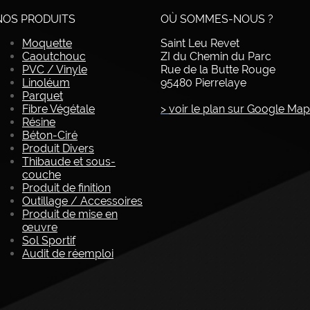
NOS PRODUITS
OÙ SOMMES-NOUS ?
Moquette
Saint Leu Revet
Caoutchouc
ZI du Chemin du Parc
PVC / Vinyle
Rue de la Butte Rouge
Linoléum
95480 Pierrelaye
Parquet
Fibre Végétale
>
voir le plan sur Google Ma
Résine
Béton-Ciré
Produit Divers
Thibaude et sous-
couche
Produit de finition
Outillage / Accessoires
Produit de mise en
œuvre
Sol Sportif
Audit de réemploi