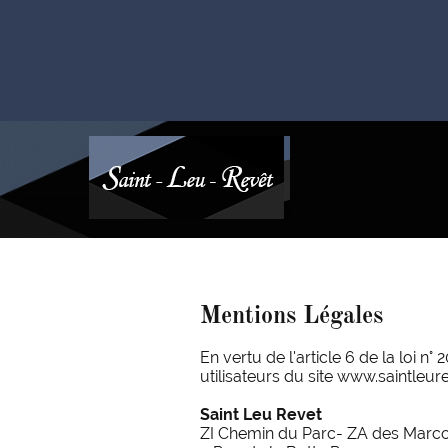
Mentions Légales
En vertu de l'article 6 de la loi 
utilisateurs du site www.saintleurev
Saint Leu Revet
ZI Chemin du Parc- ZA des Marco